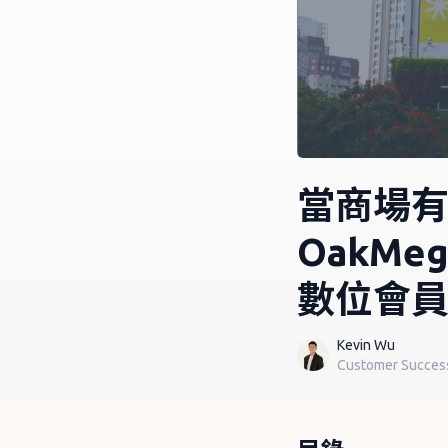
當商場
OakMe
數位會
Kevin Wu
Customer Succes