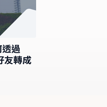
何透過
A 好友轉成