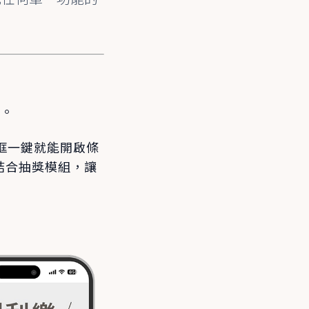
」。
話框一鍵就能開啟條
並結合抽獎模組，讓