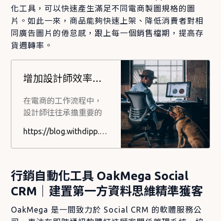
化工具，可以快速產生滿足不同電商製圖規格的圖
片。如此一來，商品能夠快速上架、降低消費者對相
同廣告圖片的倦怠感，跟上每一個銷售檔期，提高存
貨週轉率。
增加設計師效率的成效修圖軟體 dipp 是什麼？和 Photoshop、Canva 有什麼不同？
在電商的工作流程中，
設計師往往承擔重要的
角色，繁忙的流程中會
https://blog.withdipp.com/zh-tw/what-is-dipp
有各種工具協助設計師
完成任務，
Photoshop、Canva 等
都是常見設計軟體，以
行銷自動化工具 OakMega Social
及省下大量時間成本的
CRM｜建置第一方資料思維精準獲客
批量美工軟體 dipp。 這
篇文章將帶大家了解在
OakMega 是一間致力於 Social CRM 的軟體服務公
電商的設計師日常事