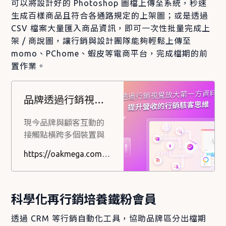
可以將設計好的 Photoshop 圖檔上傳至系統，秒速
生成百樣商品且符合各通路規定的上架圖；或是透過
CSV 檔案大量匯入商品資訊，即可一次性批量完成上
架 / 商說圖，讓行銷與設計團隊能夠輕鬆上傳至
momo、PChome、蝦皮等電商平台，完成檔期的前
置作業。
品牌透過行銷視覺放大第一方資料價值提升營收的行銷駭客思維
現今品牌與顧客互動的
接觸點橫跨多個裝置與
渠道，除了透過 Social
https://oakmega.com/blog/increase-value-of-1st-party-data-by-design-automation
CRM 建立自有第一方資
料庫掌握顧客的行為輪
廓，藉以幫助制定更精
準的行銷策略外，如何
科學化再行銷培養鐵粉會員
優化每一個接觸點，在
透過 CRM 等行銷自動化工具，協助品牌區分出檔期
有限的時間抓住顧客眼