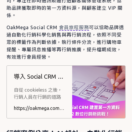
司，專注在即時通訊軟體打造顧客關係管理系統，協
務，並釐清市面上主要
助品牌獲取即時的第一方資料源，與顧客建立 VIP 關
設計工具如
係。
Photoshop、Canva 與
dipp 的差異，分別在設
OakMega Social CRM
會員旅程服務
可以協助品牌透
計師的工作流程中扮演
過自動化行銷科學化銷售與再行銷流程，依照不同受
什麼角色。
眾的標籤作為判斷依據，執行條件分流，進行購物車
提醒、專屬訊息推播等再行銷推廣，提升檔期成效，
有效進行會員經營。
導入 Social CRM 建置第一方資料，迎接 2022 數位行銷新挑戰！
自從 cookieless 之後，
行銷人員在行銷的道路
上又更加艱難，2022 年
https://oakmega.com/blog/social-crm-create-1st-party-data-solution
絕對是找尋解方的一
年，所有人都在關注
Google、Facebook 提出