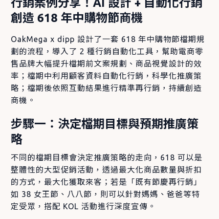
行銷案例分享！AI 設計 + 自動化行銷
什麼樣的解決方案，
Google 放棄了 FLoC 改
創造 618 年中購物節商機
為 Topics API，但也還
在測試中，實際運行狀
OakMega x dipp 設計了一套 618 年中購物節檔期規
況也需要確認。仰賴第
劃的流程，導入了 2 種行銷自動化工具，幫助電商零
三方 cookie 的優勢消
售品牌大幅提升檔期前文案規劃、商品視覺設計的效
失，許多品牌真正意識
率；檔期中利用顧客資料自動化行銷，科學化推廣策
到當所有資料都掌握在
略；檔期後依照互動結果進行精準再行銷，持續創造
其他人手中，FMCG、民
商機。
生用品等用戶資料都在
通路手中，廣告業長期
步驟一：決定檔期目標與預期推廣策
仰賴 cookie 的運作也因
略
為 cookieless 變得越來
越不精準，消費者也開
不同的檔期目標會決定推廣策略的走向，618 可以是
始意識到自身隱私權的
整體性的大型促銷活動，透過最大化商品數量與折扣
重要性。
的方式，最大化獲取來客；若是「既有節慶再行銷」
如 38 女王節、八八節，則可以針對媽媽、爸爸等特
定受眾，搭配 KOL 活動進行深度宣傳。