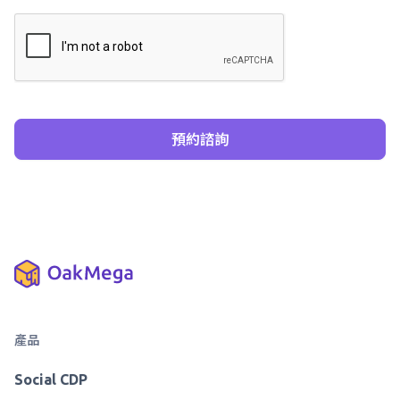
產品
Social CDP