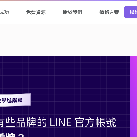
成功
免費資源
關於我們
價格方案
聯