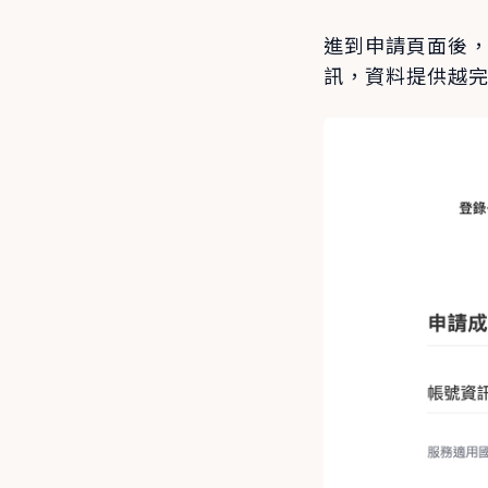
進到申請頁面後
訊，資料提供越