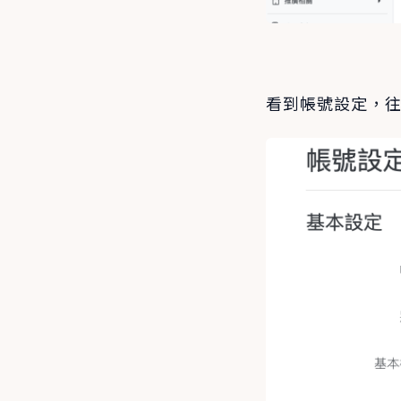
看到帳號設定，