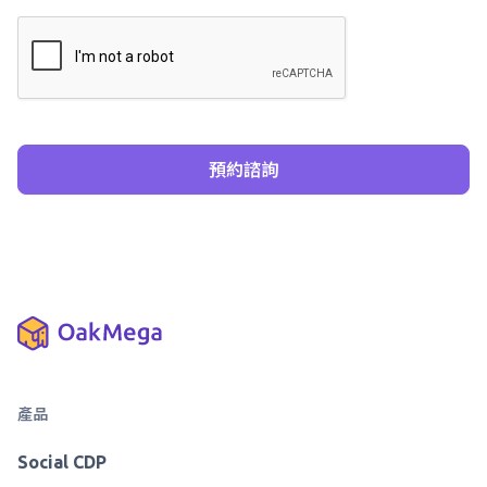
產品
Social CDP