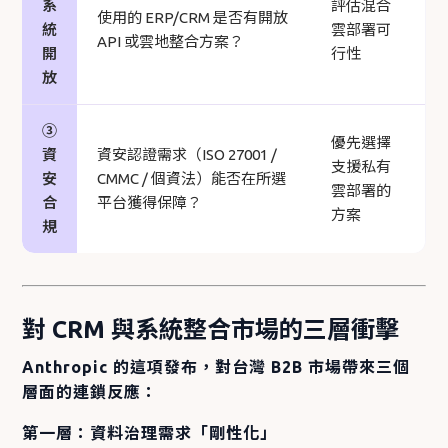
系
評估混合
使用的 ERP/CRM 是否有開放
統
雲部署可
API 或雲地整合方案？
開
行性
放
③
優先選擇
資
資安認證需求（ISO 27001 /
支援私有
安
CMMC / 個資法）能否在所選
雲部署的
合
平台獲得保障？
方案
規
對 CRM 與系統整合市場的三層衝擊
Anthropic 的這項發布，對台灣 B2B 市場帶來三個
層面的連鎖反應：
第一層：資料治理需求「剛性化」