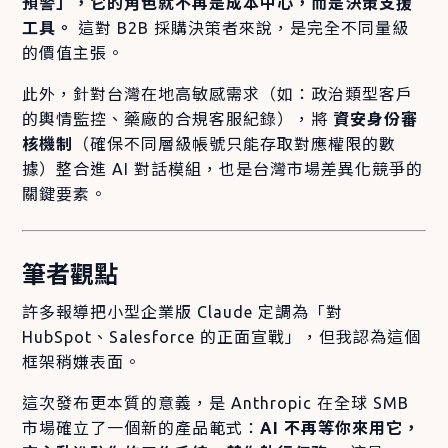
預警」，它的角色就不再是成本中心，而是決策支援
工具。
這對 B2B 採購決策者來說，是完全不同量級
的價值主張。
此外，針對台灣在地高敏感需求（如：政治類型客戶
的輿情監控、藥廠的合規客服紀錄），將
資安身份審
核機制
（確保不同層級帳號只能存取對應權限的數
據）整合進 AI 對話模組，也是台灣市場差異化競爭的
關鍵要素。
筆者觀點
許多報導把小型企業版 Claude 定調為「對
HubSpot、Salesforce 的正面宣戰」，但我認為這個
框架稍嫌表面。
這次發布更本質的意義，是 Anthropic 在全球 SMB
市場確立了一個新的產品範式：
AI 不再等你來用它，