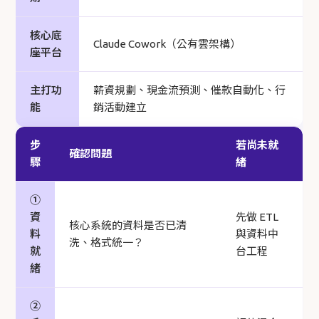
核心底
Claude Cowork（公有雲架構）
座平台
主打功
薪資規劃、現金流預測、催款自動化、行
能
銷活動建立
步
若尚未就
確認問題
驟
緒
①
資
先做 ETL
核心系統的資料是否已清
料
與資料中
洗、格式統一？
就
台工程
緒
②