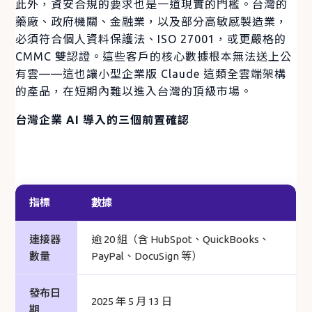
此外，資安合規的要求也是一道現實的門檻。台灣的
藥廠、政府機關、金融業，以及部分高敏感製造業，
必須符合個人資料保護法、ISO 27001，或更嚴格的
CMMC 雙認證。這些客戶的核心數據根本無法送上公
有雲——這也讓小型企業版 Claude 這類全雲端架構
的產品，在短期內難以進入台灣的頂級市場。
台灣企業 AI 導入的三個前置確認
指標
數據
連接器
逾 20 組（含 HubSpot、QuickBooks、
數量
PayPal、DocuSign 等）
發布日
2025 年 5 月 13 日
期