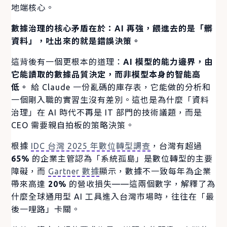
地端核心。
數據治理的核心矛盾在於：AI 再強，餵進去的是「髒
資料」，吐出來的就是錯誤決策。
這背後有一個更根本的道理：
AI 模型的能力邊界，由
它能讀取的數據品質決定，而非模型本身的智能高
低。
給 Claude 一份亂碼的庫存表，它能做的分析和
一個剛入職的實習生沒有差別。這也是為什麼「資料
治理」在 AI 時代不再是 IT 部門的技術議題，而是
CEO 需要親自拍板的策略決策。
根據
IDC 台灣 2025 年數位轉型調查
，台灣有超過
65%
的企業主管認為「系統孤島」是數位轉型的主要
障礙，而
Gartner 數據
顯示，數據不一致每年為企業
帶來高達
20%
的營收損失——這兩個數字，解釋了為
什麼全球通用型 AI 工具進入台灣市場時，往往在「最
後一哩路」卡關。