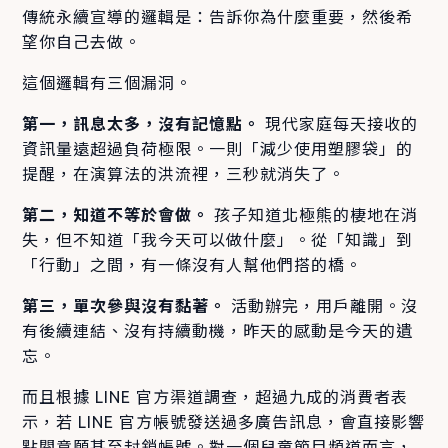
傳統永續宣導的邏輯是：告訴你為什麼重要，然後希
望你自己去做。
這個邏輯有三個漏洞。
第一，訊息太多，沒有記憶點。
現代家庭每天接收的
資訊量遠超過負荷極限。一則「減少使用塑膠袋」的
提醒，在演算法的洪流裡，三秒就消失了。
第二，知道不等於會做。
孩子知道北極熊的棲地在消
失，但不知道「我今天可以做什麼」。從「知識」到
「行動」之間，有一條沒有人幫他們搭的橋。
第三，單次參與沒有黏著。
活動辦完，用戶離開。沒
有後續連結、沒有持續動機，昨天的感動是今天的遺
忘。
而且根據 LINE 官方渠道調查，超過九成的消費者表
示，若 LINE 官方帳號發送過多廣告訊息，會直接影響
點閱意願甚至封鎖帳號。對一個兒童節目頻道而言，