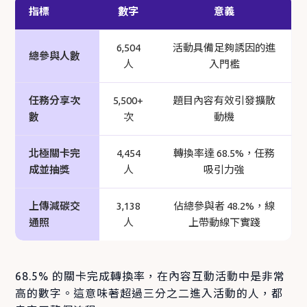
指標
數字
意義
6,504
活動具備足夠誘因的進
總參與人數
人
入門檻
任務分享次
5,500+
題目內容有效引發擴散
數
次
動機
北極關卡完
4,454
轉換率達 68.5%，任務
成並抽獎
人
吸引力強
上傳減碳交
3,138
佔總參與者 48.2%，線
通照
人
上帶動線下實踐
68.5% 的關卡完成轉換率，在內容互動活動中是非常
高的數字。這意味著超過三分之二進入活動的人，都