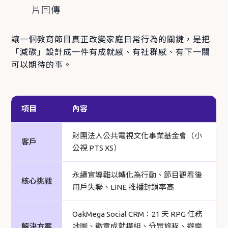
片回傳
讓一個教育節目真正改變家庭日常行為的關鍵，是把
「減碳」設計成一件有成就感、有社群感、有下一關
可以期待的事。
項目
內容
財團法人公共電視文化事業基金會（小
客戶
公視 PTS XS）
永續宣導難以轉化為行動、節目觀看後
核心挑戰
用戶失聯、LINE 推播封鎖率高
OakMega Social CRM：21 天 RPG 任務
解決方案
地圖、徽章成就模組、分眾旅程、遊樂