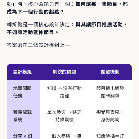
動」時，核心命題只有一個：
如何讓每一集節目，都
成為下一個行動的起點？
轉折點是一個核心設計決定：
與其讓節目推廣活動，
不如讓活動延伸節目。
答案落在三個設計模組上—
設計模組
解決的問題
關鍵機制
地圖闖關
知道 → 沒有行動
節目播出觸發
任務
路徑
關卡解鎖
徽章成就
單次參與 → 缺乏
視覺集齊感＋
系統
持續動機
身份認同
分享 × 訂
一個人參與 → 無
知識傳播＝好