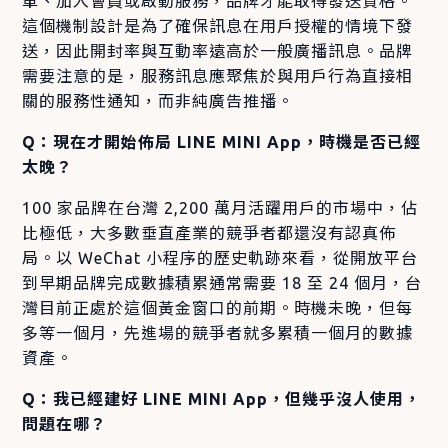
單、加入會員或啟動服務，品牌才能取得發送資格。
這個機制設計是為了確保訊息在用戶授權的情境下發
送，因此開封率與互動率遠高於一般廣播訊息。品牌
需要注意的是，服務訊息應聚焦於與用戶行為直接相
關的服務性通知，而非純廣告推播。
Q：現在才開始佈局 LINE MINI App，時機是否已經
太晚？
100 家品牌在台灣 2,200 萬月活躍用戶的市場中，佔
比極低，大多數垂直產業的競爭者都還沒有認真佈
局。以 WeChat 小程序的歷史軌跡來看，從開放平台
到早期品牌完成數據積累通常需要 18 至 24 個月，台
灣目前正處於這個黃金窗口的前期。時機未晚，但每
多等一個月，先進場的競爭者就多累積一個月的數據
資產。
Q：我已經建好 LINE MINI App，但幾乎沒人使用，
問題在哪？