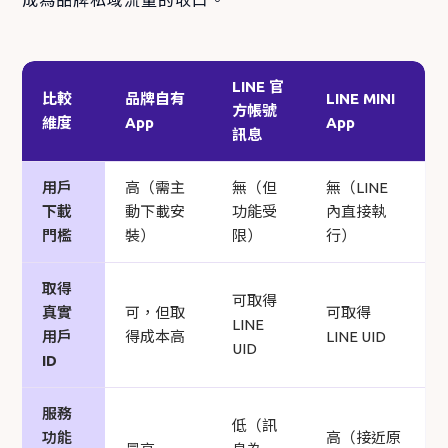
LINE 官
比較
品牌自有
LINE MINI
方帳號
維度
App
App
訊息
用戶
高（需主
無（但
無（LINE
下載
動下載安
功能受
內直接執
門檻
裝）
限）
行）
取得
可取得
真實
可，但取
可取得
LINE
用戶
得成本高
LINE UID
UID
ID
服務
低（訊
功能
高（接近原