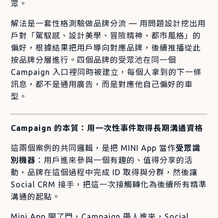
眾。
解法是一套性格測驗做品牌分流 — 用問題設計挖出用
戶對「駕馭感、設計美學、冒險精神、都市風格」的
偏好，根據結果把用戶導向對應品牌，後續推播從此
按品牌分層進行。四個品牌的受眾池在同一個
Campaign 入口裡同時被建立，每個人拿到的下一條
訊息，都不是通用廣告，而是對應他自己偏好的車
型。
Campaign 的本質：用一次性事件取得長期溝通資格
這兩個案例的共同邏輯，是把 MINI App 當作
受眾識
別機器
：用戶進來參與一個有趣的、值得分享的活
動，品牌在這個過程中完成 ID 取得與分群，然後讓
Social CRM 接手，把這一次接觸轉化為後續所有精準
溝通的起點。
Mini App 開了門，Campaign 帶人進來，Social