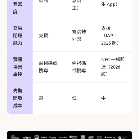
最高
息為
豐富
生 App）
主）
度
交易
支援
需跳轉
閉環
支援
（IAP，
外部
能力
2025 起）
實體
NFC 一觸即
需掃碼或
需掃碼
場景
達（2026
搜尋
或搜尋
串接
起）
先期
開發
高
低
中
成本